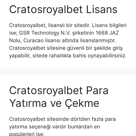
Cratosroyalbet Lisans
Cratosroyalbet, lisanslı bir sitedir. Lisans bilgileri
ise; GSR Technology N.V. şirketinin 1668 JAZ
Nolu, Curacao lisansı altında lisanslanmıştır.
Cratosroyalbet sitesine güvenli bir şekilde giriş
yapabilir, sitede rahatlıkla bahis oynayabilirsiniz.
Cratosroyalbet Para
Yatırma ve Çekme
Cratosroyalbet sitesinde dörtden fazla para
yatırma seçeneği vardır bunlardan en
popülerleri ise;