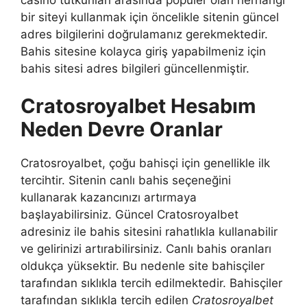
bir siteyi kullanmak için öncelikle sitenin güncel
adres bilgilerini doğrulamanız gerekmektedir.
Bahis sitesine kolayca giriş yapabilmeniz için
bahis sitesi adres bilgileri güncellenmiştir.
Cratosroyalbet Hesabım
Neden Devre Oranlar
Cratosroyalbet, çoğu bahisçi için genellikle ilk
tercihtir. Sitenin canlı bahis seçeneğini
kullanarak kazancınızı artırmaya
başlayabilirsiniz. Güncel Cratosroyalbet
adresiniz ile bahis sitesini rahatlıkla kullanabilir
ve gelirinizi artırabilirsiniz. Canlı bahis oranları
oldukça yüksektir. Bu nedenle site bahisçiler
tarafından sıklıkla tercih edilmektedir. Bahisçiler
tarafından sıklıkla tercih edilen
Cratosroyalbet