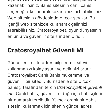
kazanabilirsiniz. Bahis sitesinin canlı bahis
seçeneğini kullanarak kazancınızı artırabilirsiniz.
Web sitesinin gövdesinde birçok şey var. Bu
içeriği web sitenizde kullanarak gelirinizi
artırabilirsiniz. Cratosroyalbet, oyun dünyasının
en ünlü ve güvenilir sitelerinden biridir.
Cratosroyalbet Güvenli Mi
Güncellenen site adres bilgilerimiz siteyi
kullanmanızı kolaylaştırır ve gelirinizi artırır.
Cratosroyalbet Canlı Bahis mükemmel ve
güvenilir bir sitedir. Bu nedenle site birçok
bahisçi tarafından tercih
Cratosroyalbet güvenli
mi
. Canlı bahis, güvenilir olduğu için bahisçilerin
bir numaralı tercihidir. Yüksek oranlı bir bahis
sitesini kullanmak için sitenin güncel adres