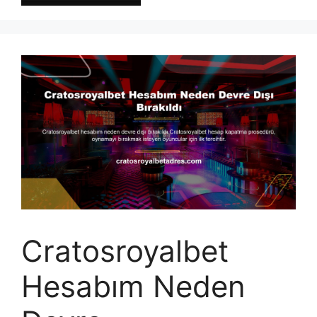
Cratosroyalbet
Hesabım Neden