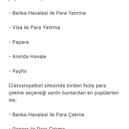
- Banka Havalesi ile Para Yatırma
- Visa ile Para Yatırma
- Papara
- Anında Havale
- Payfix
Cratosroyalbet sitesinde birden fazla para
çekme seçeneği vardır bunlardan en popülerleri
ise;
- Banka Havalesi ile Para Çekme