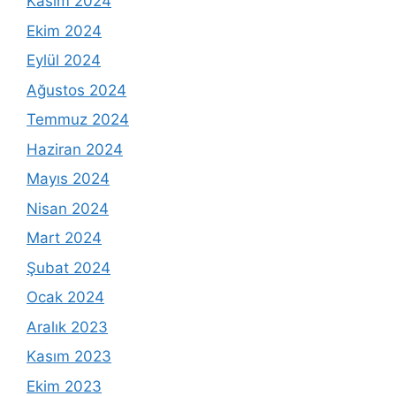
Kasım 2024
Ekim 2024
Eylül 2024
Ağustos 2024
Temmuz 2024
Haziran 2024
Mayıs 2024
Nisan 2024
Mart 2024
Şubat 2024
Ocak 2024
Aralık 2023
Kasım 2023
Ekim 2023