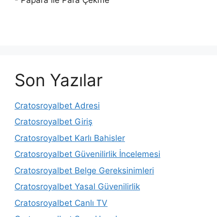
- Papara ile Para Çekme
Son Yazılar
Cratosroyalbet Adresi
Cratosroyalbet Giriş
Cratosroyalbet Karlı Bahisler
Cratosroyalbet Güvenilirlik İncelemesi
Cratosroyalbet Belge Gereksinimleri
Cratosroyalbet Yasal Güvenilirlik
Cratosroyalbet Canlı TV