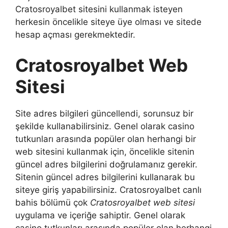
Cratosroyalbet sitesini kullanmak isteyen
herkesin öncelikle siteye üye olması ve sitede
hesap açması gerekmektedir.
Cratosroyalbet Web
Sitesi
Site adres bilgileri güncellendi, sorunsuz bir
şekilde kullanabilirsiniz. Genel olarak casino
tutkunları arasında popüler olan herhangi bir
web sitesini kullanmak için, öncelikle sitenin
güncel adres bilgilerini doğrulamanız gerekir.
Sitenin güncel adres bilgilerini kullanarak bu
siteye giriş yapabilirsiniz. Cratosroyalbet canlı
bahis bölümü çok
Cratosroyalbet web sitesi
uygulama ve içeriğe sahiptir. Genel olarak
casino tutkunları arasında popüler olan herhangi