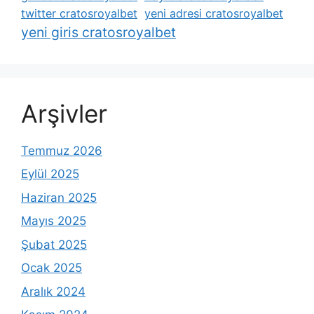
twitter cratosroyalbet
yeni adresi cratosroyalbet
yeni giris cratosroyalbet
Arşivler
Temmuz 2026
Eylül 2025
Haziran 2025
Mayıs 2025
Şubat 2025
Ocak 2025
Aralık 2024