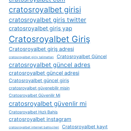
cratosroyalbet girisi
cratosroyalbet giris twitter
cratosroyalbet giris yap
Cratosroyalbet Giriş
Cratosroyalbet giriş adresi
Cratosroyalbet Güncel
cratosroyalbet giriş talimatları
cratosroyalbet güncel adres
cratosroyalbet güncel adresi
Cratosroyalbet güncel giriş
cratosroyalbet güvenebilir misin
Cratosroyalbet Güvenilir Mi
cratosroyalbet güvenlir mi
Cratosroyalbet Hızlı Bahis
cratosroyalbet instagram
Cratosroyalbet kayıt
cratosroyalbet i̇nternet bahisçileri