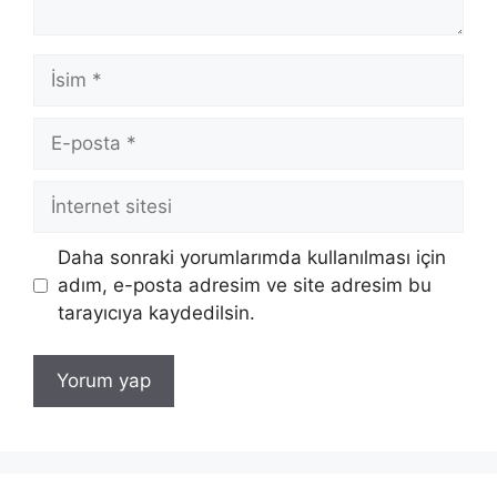
İsim
E-
posta
İnternet
sitesi
Daha sonraki yorumlarımda kullanılması için
adım, e-posta adresim ve site adresim bu
tarayıcıya kaydedilsin.