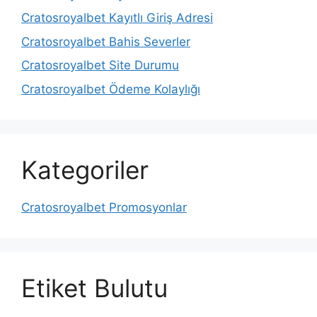
Cratosroyalbet Kayıtlı Giriş Adresi
Cratosroyalbet Bahis Severler
Cratosroyalbet Site Durumu
Cratosroyalbet Ödeme Kolaylığı
Kategoriler
Cratosroyalbet Promosyonlar
Etiket Bulutu