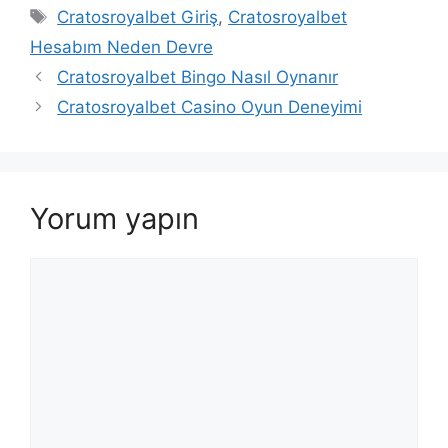
Etiketler
Cratosroyalbet Giriş
,
Cratosroyalbet
Hesabım Neden Devre
Cratosroyalbet Bingo Nasıl Oynanır
Cratosroyalbet Casino Oyun Deneyimi
Yorum yapın
Yorum