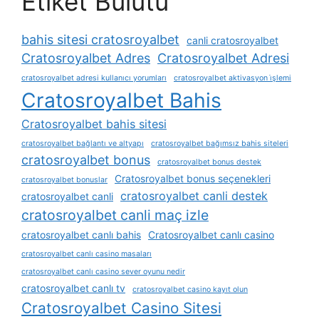
Etiket Bulutu
bahis sitesi cratosroyalbet
canli cratosroyalbet
Cratosroyalbet Adres
Cratosroyalbet Adresi
cratosroyalbet adresi kullanıcı yorumları
cratosroyalbet aktivasyon i̇şlemi
Cratosroyalbet Bahis
Cratosroyalbet bahis sitesi
cratosroyalbet bağlantı ve altyapı
cratosroyalbet bağımsız bahis siteleri
cratosroyalbet bonus
cratosroyalbet bonus destek
Cratosroyalbet bonus seçenekleri
cratosroyalbet bonuslar
cratosroyalbet canli destek
cratosroyalbet canli
cratosroyalbet canli maç izle
cratosroyalbet canlı bahis
Cratosroyalbet canlı casino
cratosroyalbet canlı casino masaları
cratosroyalbet canlı casino sever oyunu nedir
cratosroyalbet canlı tv
cratosroyalbet casino kayıt olun
Cratosroyalbet Casino Sitesi