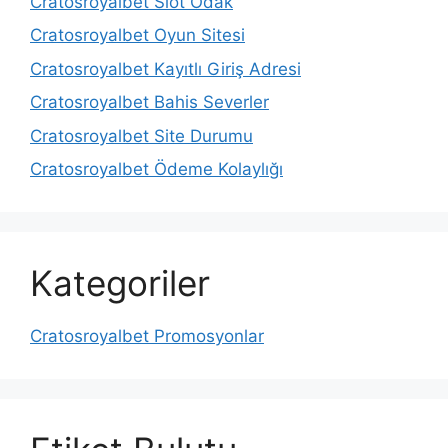
Cratosroyalbet Slot Odak
Cratosroyalbet Oyun Sitesi
Cratosroyalbet Kayıtlı Giriş Adresi
Cratosroyalbet Bahis Severler
Cratosroyalbet Site Durumu
Cratosroyalbet Ödeme Kolaylığı
Kategoriler
Cratosroyalbet Promosyonlar