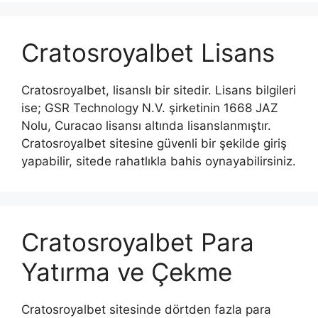
Cratosroyalbet Lisans
Cratosroyalbet, lisanslı bir sitedir. Lisans bilgileri
ise; GSR Technology N.V. şirketinin 1668 JAZ
Nolu, Curacao lisansı altında lisanslanmıştır.
Cratosroyalbet sitesine güvenli bir şekilde giriş
yapabilir, sitede rahatlıkla bahis oynayabilirsiniz.
Cratosroyalbet Para
Yatırma ve Çekme
Cratosroyalbet sitesinde dörtden fazla para