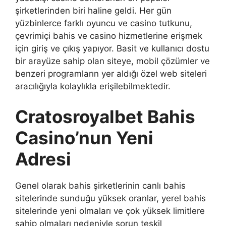
şirketlerinden biri haline geldi. Her gün
yüzbinlerce farklı oyuncu ve casino tutkunu,
çevrimiçi bahis ve casino hizmetlerine erişmek
için giriş ve çıkış yapıyor. Basit ve kullanıcı dostu
bir arayüze sahip olan siteye, mobil çözümler ve
benzeri programların yer aldığı özel web siteleri
aracılığıyla kolaylıkla erişilebilmektedir.
Cratosroyalbet Bahis
Casino’nun Yeni
Adresi
Genel olarak bahis şirketlerinin canlı bahis
sitelerinde sunduğu yüksek oranlar, yerel bahis
sitelerinde yeni olmaları ve çok yüksek limitlere
sahip olmaları nedeniyle sorun teşkil