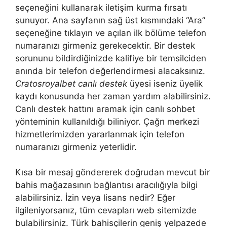
seçeneğini kullanarak iletişim kurma fırsatı
sunuyor. Ana sayfanın sağ üst kısmındaki “Ara”
seçeneğine tıklayın ve açılan ilk bölüme telefon
numaranızı girmeniz gerekecektir. Bir destek
sorununu bildirdiğinizde kalifiye bir temsilciden
anında bir telefon değerlendirmesi alacaksınız.
Cratosroyalbet canlı destek
üyesi iseniz üyelik
kaydı konusunda her zaman yardım alabilirsiniz.
Canlı destek hattını aramak için canlı sohbet
yönteminin kullanıldığı biliniyor. Çağrı merkezi
hizmetlerimizden yararlanmak için telefon
numaranızı girmeniz yeterlidir.
Kısa bir mesaj göndererek doğrudan mevcut bir
bahis mağazasının bağlantısı aracılığıyla bilgi
alabilirsiniz. İzin veya lisans nedir? Eğer
ilgileniyorsanız, tüm cevapları web sitemizde
bulabilirsiniz. Türk bahisçilerin geniş yelpazede