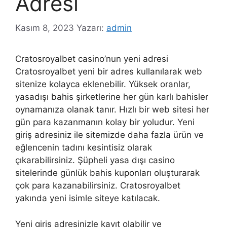
Adresi
Kasım 8, 2023
Yazarı:
admin
Cratosroyalbet casino’nun yeni adresi
Cratosroyalbet yeni bir adres kullanılarak web
sitenize kolayca eklenebilir. Yüksek oranlar,
yasadışı bahis şirketlerine her gün karlı bahisler
oynamanıza olanak tanır. Hızlı bir web sitesi her
gün para kazanmanın kolay bir yoludur. Yeni
giriş adresiniz ile sitemizde daha fazla ürün ve
eğlencenin tadını kesintisiz olarak
çıkarabilirsiniz. Şüpheli yasa dışı casino
sitelerinde günlük bahis kuponları oluşturarak
çok para kazanabilirsiniz. Cratosroyalbet
yakında yeni isimle siteye katılacak.
Yeni giriş adresinizle kayıt olabilir ve