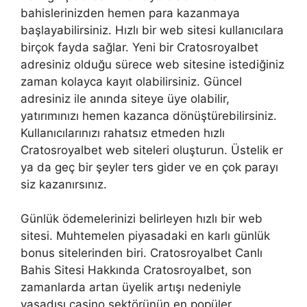
bahislerinizden hemen para kazanmaya
başlayabilirsiniz. Hızlı bir web sitesi kullanıcılara
birçok fayda sağlar. Yeni bir Cratosroyalbet
adresiniz olduğu sürece web sitesine istediğiniz
zaman kolayca kayıt olabilirsiniz. Güncel
adresiniz ile anında siteye üye olabilir,
yatırımınızı hemen kazanca dönüştürebilirsiniz.
Kullanıcılarınızı rahatsız etmeden hızlı
Cratosroyalbet web siteleri oluşturun. Üstelik er
ya da geç bir şeyler ters gider ve en çok parayı
siz kazanırsınız.
Günlük ödemelerinizi belirleyen hızlı bir web
sitesi. Muhtemelen piyasadaki en karlı günlük
bonus sitelerinden biri. Cratosroyalbet Canlı
Bahis Sitesi Hakkında Cratosroyalbet, son
zamanlarda artan üyelik artışı nedeniyle
yasadışı casino sektörünün en popüler