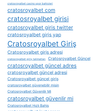
cratosroyalbet casino spor bahisleri
cratosroyalbet com
cratosroyalbet girisi
cratosroyalbet giris twitter
cratosroyalbet giris yap
Cratosroyalbet Giriş
Cratosroyalbet giriş adresi
Cratosroyalbet Güncel
cratosroyalbet giriş talimatları
cratosroyalbet güncel adres
cratosroyalbet güncel adresi
Cratosroyalbet güncel giriş
cratosroyalbet güvenebilir misin
Cratosroyalbet Güvenilir Mi
cratosroyalbet güvenlir mi
Cratosroyalbet Hızlı Bahis