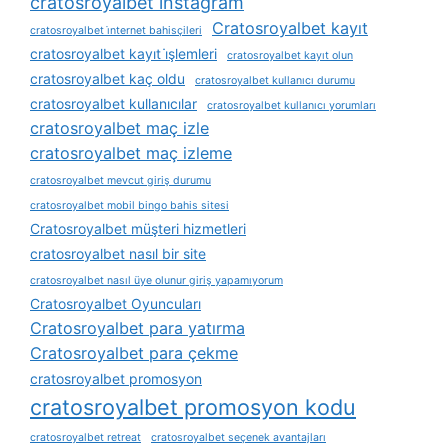
cratosroyalbet instagram
Cratosroyalbet kayıt
cratosroyalbet i̇nternet bahisçileri
cratosroyalbet kayıt i̇şlemleri
cratosroyalbet kayıt olun
cratosroyalbet kaç oldu
cratosroyalbet kullanıcı durumu
cratosroyalbet kullanıcılar
cratosroyalbet kullanıcı yorumları
cratosroyalbet maç izle
cratosroyalbet maç izleme
cratosroyalbet mevcut giriş durumu
cratosroyalbet mobil bingo bahis sitesi
Cratosroyalbet müşteri hizmetleri
cratosroyalbet nasıl bir site
cratosroyalbet nasıl üye olunur giriş yapamıyorum
Cratosroyalbet Oyuncuları
Cratosroyalbet para yatırma
Cratosroyalbet para çekme
cratosroyalbet promosyon
cratosroyalbet promosyon kodu
cratosroyalbet retreat
cratosroyalbet seçenek avantajları